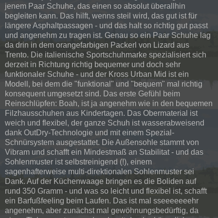
jenem Paar Schuhe, das einen so absolut überallhin
begleiten kann. Das hilft, wenns steil wird, das gut ist für
längere Asphaltpassagen - und das halt so richtig gut passt
und angenehm zu tragen ist. Genau so ein Paar Schuhe lag
da drin in dem orangefarbigen Packerl von Lizard aus
Trento. Die italienische Sportschuhmarke spezialisiert sich
derzeit in Richtung richtig bequemer und doch sehr
funktionaler Schuhe - und der Kross Urban Mid ist ein
Modell, bei dem die "funktional" und "bequem" mal richtig
konsequent umgesetzt sind. Das erste Gefühl beim
Reinschlüpfen: Boah, ist ja angenehm wie in den bequemen
Filzhausschuhen aus Kindertagen. Das Obermaterial ist
weich und flexibel, der ganze Schuh ist wasserabweisend
dank OutDry-Technologie und mit einem Spezial-
Schnürsystem ausgestattet. Die Außensohle stammt von
Vibram und schafft ein Mindestmaß an Stabilitat - und das
Sohlenmuster ist selbstreinigend (!), einem
sagenhafterweise multi-direktionalen Sohlenmuster sei
Dank. Auf der Küchenwaage bringen es die Boliden auf
rund 350 Gramm - und was so leicht und flexibel ist, schafft
ein Barfußfeeling beim Laufen. Das ist mal sseeeeeeehr
angenehm, aber zunächst mal gewöhnungsbedürftig, da