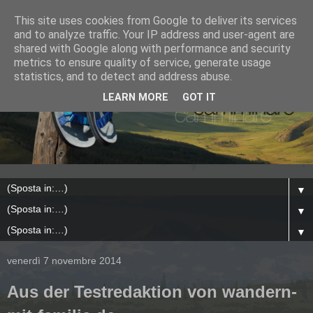
This site uses cookies from Google to deliver its services
and to analyze traffic. Your IP address and user-agent are
shared with Google along with performance and security
metrics to ensure quality of service, generate usage
statistics, and to detect and address abuse.
LEARN MORE
GOT IT
▼
▼
▼
venerdì 7 novembre 2014
Aus der Testredaktion von wandern-