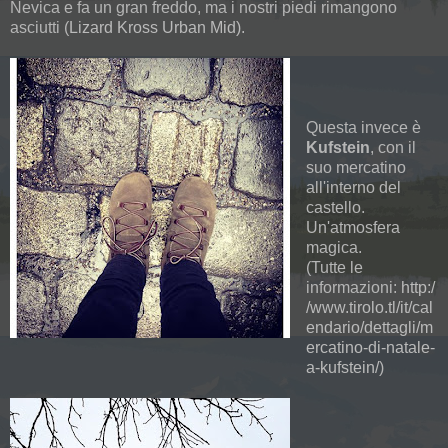
Nevica e fa un gran freddo, ma i nostri piedi rimangono
asciutti (
Lizard Kross Urban Mid).
Questa invece è
Kufstein
, con il
suo mercatino
all'interno del
castello.
Un'atmosfera
magica.
(Tutte le
informazioni:
http:/
/www.tirolo.tl/it/cal
endario/dettagli/m
ercatino-di-natale-
a-kufstein/
)