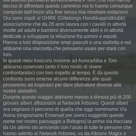
deciso di affrontare questo cammino ma lo hanno comunque
compiuto dall'inizio alla fine senza mai mostrare esitazioni.
Ora sono ospiti al GHRK (Göteborgs Handikappridklubb)
associazione che da 28 anni lavora con i cavalli in attività
rivolte ad adulti e bambini diversamente abili e in attività
dedicate a sviluppare la relazione fra uomini e equidi.
Hanno a loro disposizione ampi pascoli e una stalletta e noi
abbiamo una stanzetta che possiamo usare per stare con
loro.
In questi mesi trascorsi insieme ad AuroraAlba e Toni
abbiamo osservato tanto il loro modo di vivere
confrontandoci con loro rispetto al tempo. E da questo
confronto sono emerse alcune differenze alle quali
proveremo ad inspirarci per dare sfumature diverse alle
nostre abitudini.
Durante questo viaggio abbiamo messo a dimora più di 200
giovani alberi affidandoli al Network Arboreo. Questi alberi
ora segnano il percorso di quella che oggi nominiamo Via
Asina (ringraziamo Emanuel per averci suggerito questo
nome nel nostro passaggio a Bidogno) la prima via tracciata
da Un attimo sto arrivando con l'aiuto di tutte le persone che
hanno aderito al Network Arboreo, va da Albiano Magra a