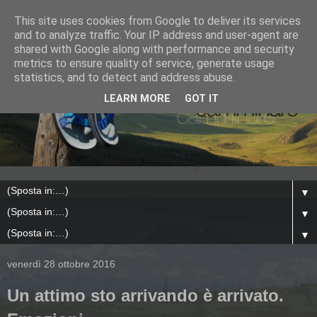
This site uses cookies from Google to deliver its services
and to analyze traffic. Your IP address and user-agent are
shared with Google along with performance and security
metrics to ensure quality of service, generate usage
statistics, and to detect and address abuse.
LEARN MORE
GOT IT
▼
▼
▼
venerdì 28 ottobre 2016
Un attimo sto arrivando è arrivato.