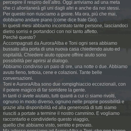
percepire il respiro dell'altro. Oggi arriviamo ad una meta
che ci allontanerà gli uni dagli altri e anche da noi stessi.
Per questo non riusciamo a gioire. Ma ora, più che mai,
dobbiamo andare piano (come dice frate Gio).
In questi mesi abbiamo incontrato tante persone, lasciandoci
dietro sorrisi e portandoci con noi tanto affetto.
Perché questo?
Accompagnati da AuroraAlba e Toni ogni sera abbiamo
bussato alla porta di una nuova casa chiedendo aiuto ed
ospitalità. Chiedere aiuto oppure offrire aiuto sono
possibilità per aprirsi al dialogo.
Abbiamo condiviso un paio di ore, una notte o due. Abbiamo
avuto fieno, tettoia, cene e colazioni. Tante belle
conversazioni.
Toni e AuroraAlba sono due rompighiaccio eccezionali, con
il potere magico di far sorridere la gente.
In tanti ci avete aiutato, tutti quanti a cui ci siamo rivolti,
ognuno in modo diverso, ognuno nelle proprie possibilità e
grazie alla disponibilità ed alla generosità di tutti siamo
riusciti a portate a termine il nostro cammino. E vogliamo
raccontarlo e condividerlo questo viaggio,
quello che abbiamo visto, sentito e provato.
Ma adesso pensiamo ad AuroraAlba e Toni, che non hanno